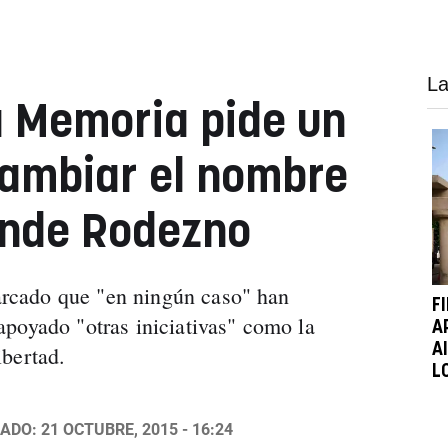
La
a Memoria pide un
cambiar el nombre
onde Rodezno
cado que "en ningún caso" han
F
poyado "otras iniciativas" como la
A
A
bertad.
L
ADO: 21 OCTUBRE, 2015 - 16:24