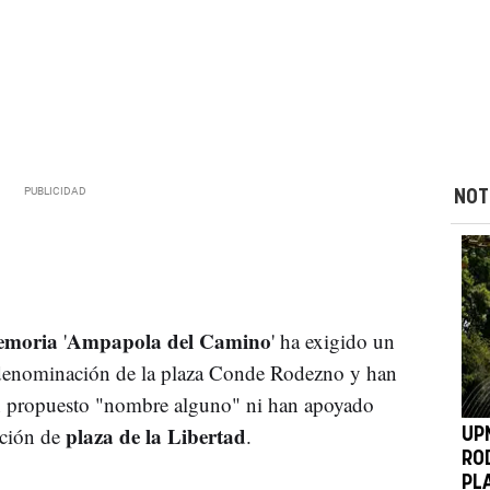
NOT
emoria
Ampapola del Camino
'
' ha exigido un
a denominación de la plaza Conde Rodezno y han
n propuesto "nombre alguno" ni han apoyado
plaza de la Libertad
ción de
.
UP
RO
PL