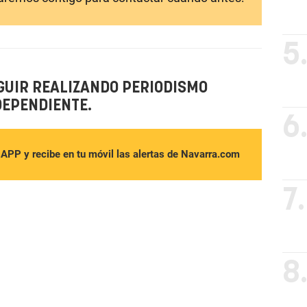
5
GUIR REALIZANDO PERIODISMO
DEPENDIENTE.
6
sAPP y recibe en tu móvil las alertas de Navarra.com
7.
8