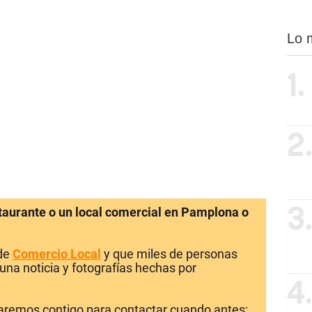
Lo 
1.
2
staurante o un local comercial en Pamplona o
3
 de
Comercio Local
y que miles de personas
una noticia y fotografías hechas por
4
laremos contigo para contactar cuando antes: