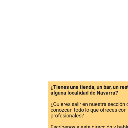
¿Tienes una tienda, un bar, un re
alguna localidad de Navarra?
¿Quieres salir en nuestra sección
conozcan todo lo que ofreces con 
profesionales?
Escríbenos a esta dirección y hab