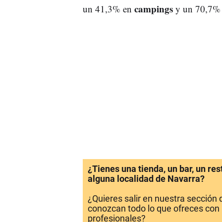
campings
un 41,3% en
y un 70,7%
¿Tienes una tienda, un bar, un re
alguna localidad de Navarra?
¿Quieres salir en nuestra sección
conozcan todo lo que ofreces con 
profesionales?