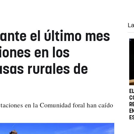
La
nte el último mes
iones en los
sas rurales de
E
C
ctaciones en la Comunidad foral han caído
R
E
E