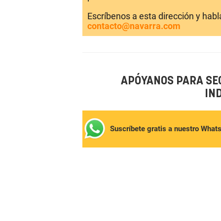
Escríbenos a esta dirección y hab
contacto@navarra.com
APÓYANOS PARA SE
IN
Suscríbete gratis a nuestro What