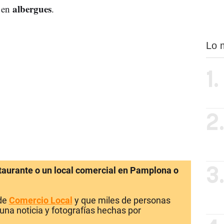
albergues
 en
.
Lo 
1.
2
staurante o un local comercial en Pamplona o
3
 de
Comercio Local
y que miles de personas
una noticia y fotografías hechas por