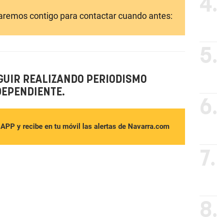
4
laremos contigo para contactar cuando antes:
5
GUIR REALIZANDO PERIODISMO
DEPENDIENTE.
6
sAPP y recibe en tu móvil las alertas de Navarra.com
7.
8