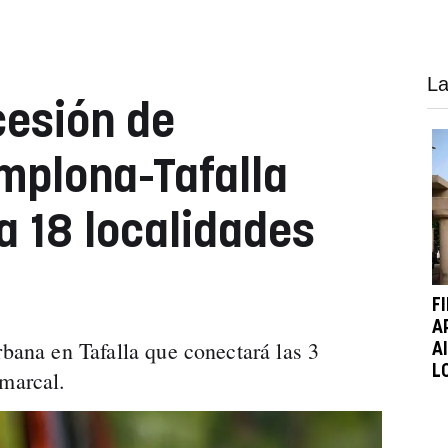
La
cesión de
mplona-Tafalla
a 18 localidades
F
A
rbana en Tafalla que conectará las 3
A
L
omarcal.