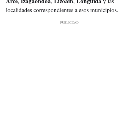
Arce
Izagaondoa
Lizoáin
Lónguida
,
,
,
y las
localidades correspondientes a esos municipios.