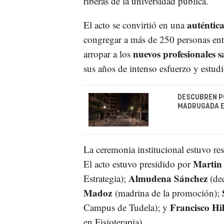
riberas de la universidad pública.
auténtica 
El acto se convirtió en una
congregar a más de 250 personas entr
nuevos profesionales s
arropar a los
sus años de intenso esfuerzo y estudi
DESCUBREN PO
MADRUGADA E
La ceremonia institucional estuvo re
Martin
El acto estuvo presidido por
Almudena Sánchez
Estrategia);
(dec
Madoz
(madrina de la promoción);
Francisco Hi
Campus de Tudela); y
en Fisioterapia).