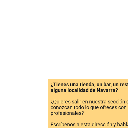
¿Tienes una tienda, un bar, un re
alguna localidad de Navarra?
¿Quieres salir en nuestra sección
conozcan todo lo que ofreces con 
profesionales?
Escríbenos a esta dirección y hab