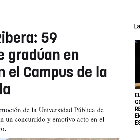
La
Ribera: 59
e gradúan en
en el Campus de la
la
E
C
omoción de la Universidad Pública de
R
E
n un concurrido y emotivo acto en el
E
ro.