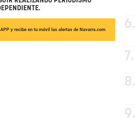
GUIR REALIZANDO PERIODISMO
DEPENDIENTE.
6
sAPP y recibe en tu móvil las alertas de Navarra.com
7.
8
9