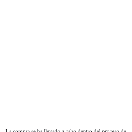
La compra se ha llevado a cabo dentro del proceso de