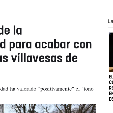
La
de la
 para acabar con
as villavesas de
E
C
dad ha valorado "positivamente" el "tono
R
E
E