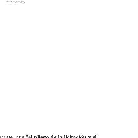
l pliego de la licitación y el
tante, que "e