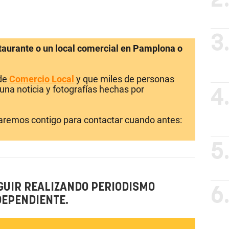
2
3
staurante o un local comercial en Pamplona o
 de
Comercio Local
y que miles de personas
una noticia y fotografías hechas por
4
laremos contigo para contactar cuando antes:
5
GUIR REALIZANDO PERIODISMO
6
DEPENDIENTE.