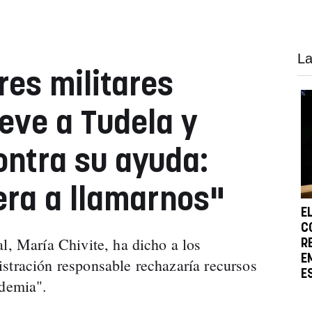
La
res militares
reve a Tudela y
ontra su ayuda:
era a llamarnos"
E
C
l, María Chivite, ha dicho a los
R
E
stración responsable rechazaría recursos
E
ndemia".