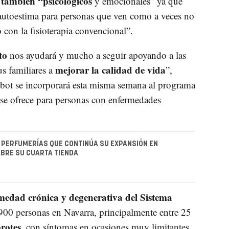
o también “psicológicos
y emocionales” ya que
autoestima para personas que ven como a veces no
 con la fisioterapia convencional”.
eto
nos ayudará y mucho a seguir apoyando a las
mejorar la calidad de vida
us familiares a
”,
robot se incorporará esta misma semana al programa
e se ofrece para personas con enfermedades
 PERFUMERÍAS QUE CONTINÚA SU EXPANSIÓN EN
BRE SU CUARTA TIENDA
medad crónica y degenerativa del Sistema
 900 personas en Navarra, principalmente entre 25
rotes
, con síntomas en ocasiones muy limitantes