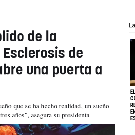
La
lido de la
 Esclerosis de
abre una puerta a
E
C
eño que se ha hecho realidad, un sueño
R
E
res años", asegura su presidenta
E