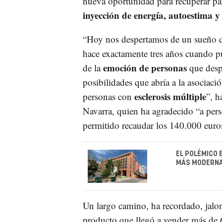
nueva oportunidad para recuperar pa
inyección de energía, autoestima y
“Hoy nos despertamos de un sueño q
hace exactamente tres años cuando
emoción de personas
de la
que despu
posibilidades que abría a la asociac
esclerosis múltiple
personas con
”, 
Navarra, quien ha agradecido “a pers
permitido recaudar los 140.000 euro
EL POLÉMICO 
MÁS MODERNAS
Un largo camino, ha recordado, jalo
producto que llegó a vender más de 6