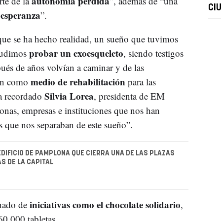
autonomía perdida
rte de la
”, además de “una
CI
 esperanza
”.
ue se ha hecho realidad, un sueño que tuvimos
probar un exoesqueleto
 pudimos
, siendo testigos
és de años volvían a caminar y de las
medio de rehabilitación
ión como
para las
Silvia Lorea
ha recordado
, presidenta de EM
onas, empresas e instituciones que nos han
s que nos separaban de este sueño”.
EDIFICIO DE PAMPLONA QUE CIERRA UNA DE LAS PLAZAS
 DE LA CAPITAL
iniciativas como el chocolate solidario
nado de
,
0.000 tabletas.