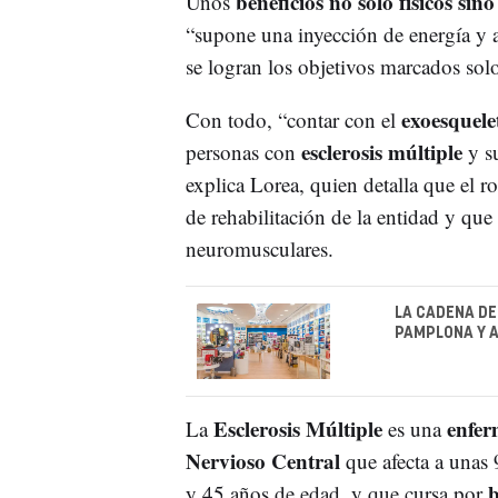
beneficios no solo físicos sin
Unos
“supone una inyección de energía y 
se logran los objetivos marcados solo
exoesquel
Con todo, “contar con el
esclerosis múltiple
personas con
y s
explica Lorea, quien detalla que el 
de rehabilitación de la entidad y qu
neuromusculares.
LA CADENA DE
PAMPLONA Y A
Esclerosis Múltiple
enfer
La
es una
Nervioso Central
que afecta a unas
b
y 45 años de edad, y que cursa por