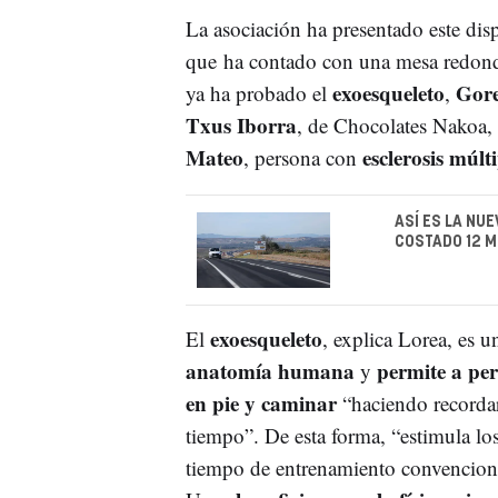
La asociación ha presentado este dis
que ha contado con una mesa redon
exoesqueleto
Gore
ya ha probado el
,
Txus Iborra
, de Chocolates Nakoa, 
Mateo
esclerosis múlt
, persona con
ASÍ ES LA NU
COSTADO 12 M
exoesqueleto
El
, explica Lorea, es 
anatomía humana
permite a pe
y
en pie y caminar
“haciendo recordar
tiempo”. De esta forma, “estimula los
tiempo de entrenamiento convenciona