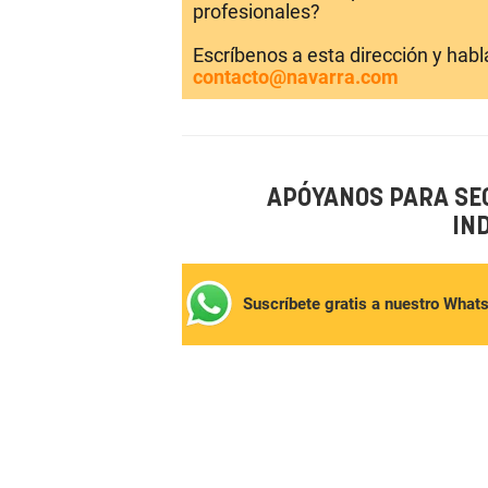
profesionales?
Escríbenos a esta dirección y hab
contacto@navarra.com
APÓYANOS PARA SE
IN
Suscríbete gratis a nuestro What