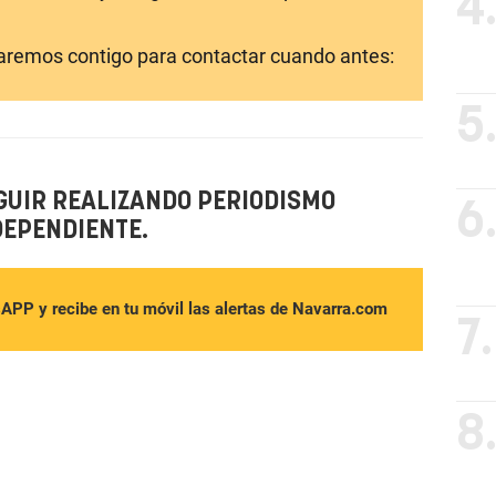
4
laremos contigo para contactar cuando antes:
5
GUIR REALIZANDO PERIODISMO
6
DEPENDIENTE.
sAPP y recibe en tu móvil las alertas de Navarra.com
7.
8