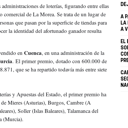
DE
 administraciones de loterías, figurando entre ellas
ro comercial de La Morea. Se trata de un lugar de
A 
rsonas que pasan por la superficie de tiendas para
LA
A 
cer la identidad del afortunado ganador resulta
EL
SO
Cuenca
vendido en
, en una administración de la
CO
rcia
. El primer premio, dotado con 600.000 de
PR
.871, que se ha repartido todavía más entre siete
CA
SE
NA
rías y Apuestas del Estado, el primer premio ha
 de Mieres (Asturias), Burgos, Cambre (A
eares), Soller (Islas Baleares), Talamanca del
 (Murcia).