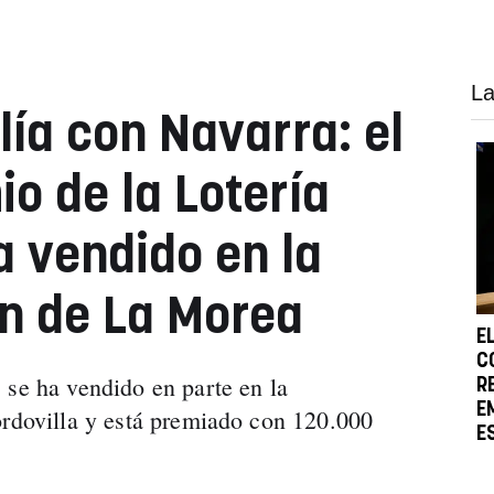
La
lía con Navarra: el
o de la Lotería
a vendido en la
n de La Morea
E
C
 se ha vendido en parte en la
R
E
ordovilla y está premiado con 120.000
E