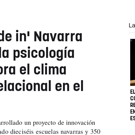
La
de in' Navarra
la psicología
ra el clima
lacional en el
E
C
R
E
E
rrollado un proyecto de innovación
ado dieciséis escuelas navarras y 350