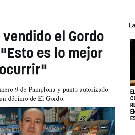
La
 vendido el Gordo
"Esto es lo mejor
ocurrir"
mero 9 de Pamplona y punto autorizado
E
 un décimo de El Gordo.
C
R
E
E