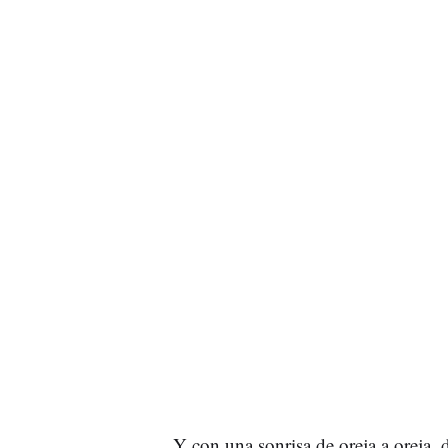
Y con una sonrisa de oreja a oreja, 