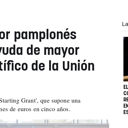
La
dor pamplonés
yuda de mayor
tífico de la Unión
E
C
'Starting Grant', que supone una
R
E
ones de euros en cinco años.
E