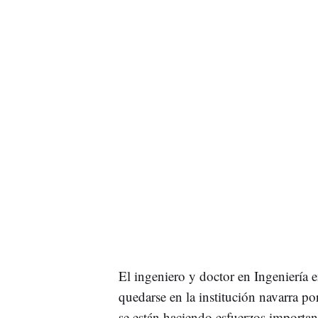
El ingeniero y doctor en Ingeniería 
quedarse en la institución navarra p
se están haciendo esfuerzos important