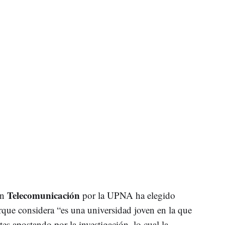
Telecomunicación
en
por la UPNA ha elegido
orque considera “es una universidad joven en la que
es apostando por la investigación, lo cual la