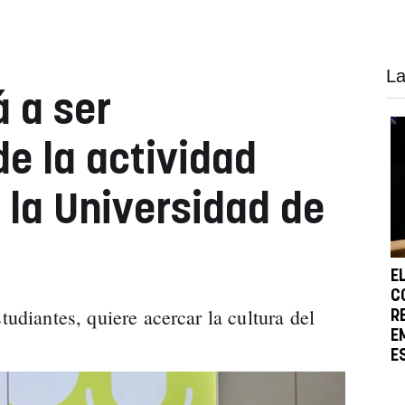
La
á a ser
de la actividad
la Universidad de
E
C
tudiantes, quiere acercar la cultura del
R
E
E