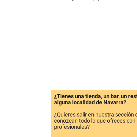
¿Tienes una tienda, un bar, un re
alguna localidad de Navarra?
¿Quieres salir en nuestra sección
conozcan todo lo que ofreces con 
profesionales?