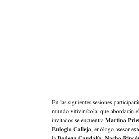
En las siguientes sesiones participar
mundo vitivinícola, que abordarán el
Martina Priet
invitados se encuentra
Eulogio Calleja
, enólogo asesor ex
Bodega Caudalía
Nacho Rincó
la
,