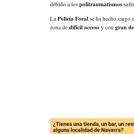
politraumatismos
debido a los
sufri
Policía Foral
La
se ha hecho cargo 
difícil acceso
gran de
zona de
y con
¿Tienes una tienda, un bar, un re
alguna localidad de Navarra?