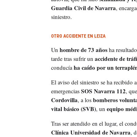
Guardia Civil de Navarra
, encarg
siniestro.
OTRO ACCIDENTE EN LEIZA
hombre de 73 años
Un
ha resultad
accidente de tráf
tarde tras sufrir un
ha caído por un terraplé
conducía
El aviso del siniestro se ha recibido a
SOS Navarra 112
emergencias
, qu
Cordovilla
bomberos volunta
, a los
vital básico (SVB)
equipo médi
, un
Tras ser atendido en el lugar, el con
Clínica Universidad de Navarra
, 