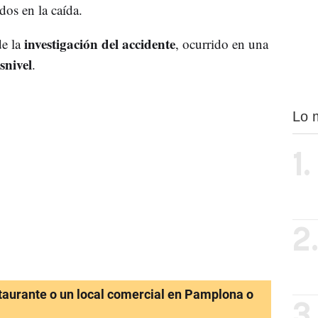
dos en la caída.
investigación del accidente
de la
, ocurrido en una
snivel
.
Lo 
1.
2
staurante o un local comercial en Pamplona o
3