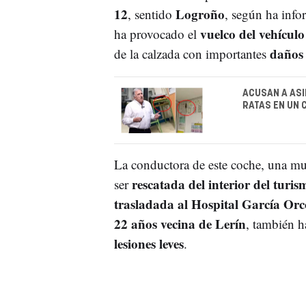
12
Logroño
, sentido
, según ha inf
vuelco del vehículo
ha provocado el
daños 
de la calzada con importantes
ACUSAN A ASI
RATAS EN UN 
La conductora de este coche, una m
rescatada del interior del turi
ser
trasladada al Hospital García Orc
22 años vecina de Lerín
, también h
lesiones leves
.