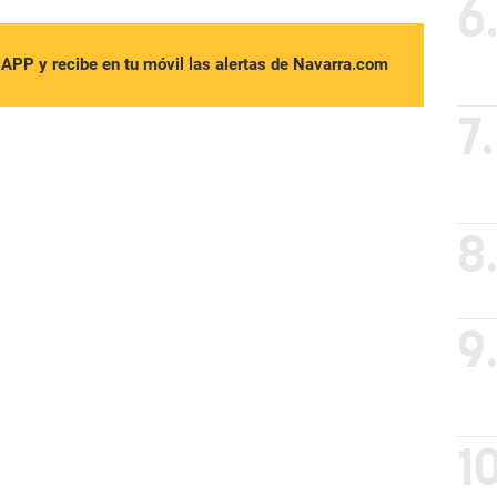
6
sAPP y recibe en tu móvil las alertas de Navarra.com
7.
8
9
10