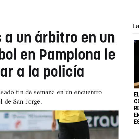
La
a un árbitro en un
tbol en Pamplona le
ar a la policía
asado fin de semana en un encuentro
E
l de San Jorge.
C
R
E
E