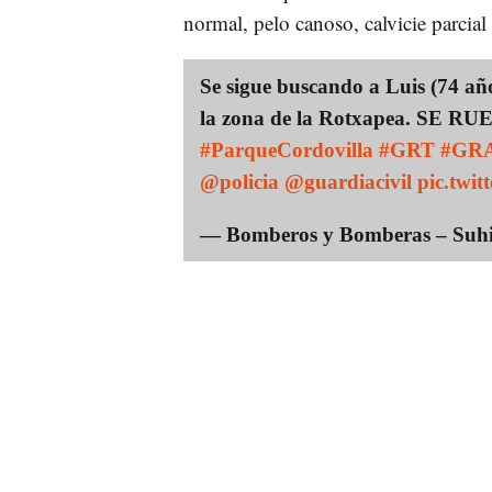
normal, pelo canoso, calvicie parcial 
Se sigue buscando a Luis (74 año
la zona de la Rotxapea. SE 
#ParqueCordovilla
#GRT
#GR
@policia
@guardiacivil
pic.twi
— Bomberos y Bomberas – Suhi