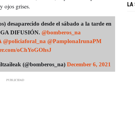
LA
y ojos grises.
s) desaparecido desde el sábado a la tarde en
RUEGA DIFUSIÓN.
@bomberos_na
A
@policiaforal_na
@PamplonaIrunaPM
tter.com/oChYoGOhsJ
ltzaileak (@bomberos_na)
December 6, 2021