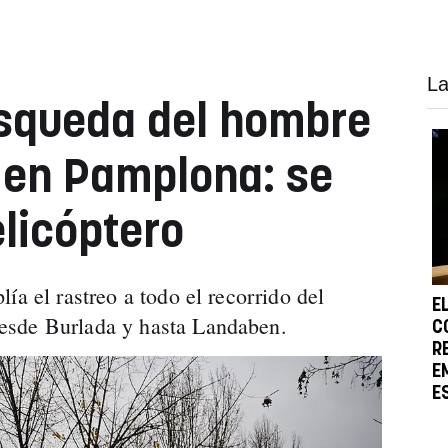
La
úsqueda del hombre
 en Pamplona: se
elicóptero
ía el rastreo a todo el recorrido del
E
esde Burlada y hasta Landaben.
C
R
E
E