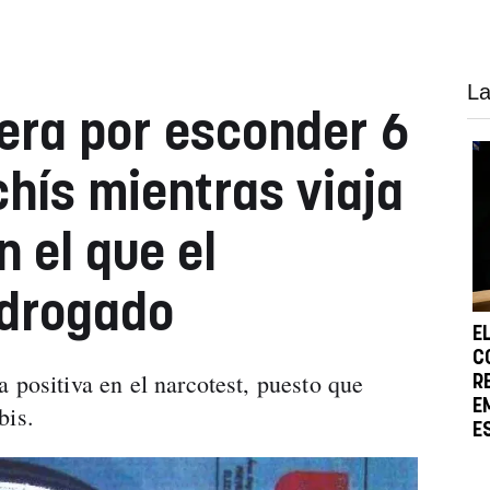
La
era por esconder 6
hís mientras viaja
 el que el
 drogado
E
C
 positiva en el narcotest, puesto que
R
E
abis.
E