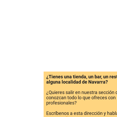
¿Tienes una tienda, un bar, un re
alguna localidad de Navarra?
¿Quieres salir en nuestra sección
conozcan todo lo que ofreces con 
profesionales?
Escríbenos a esta dirección y hab