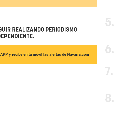
5
GUIR REALIZANDO PERIODISMO
DEPENDIENTE.
6
sAPP y recibe en tu móvil las alertas de Navarra.com
7.
8