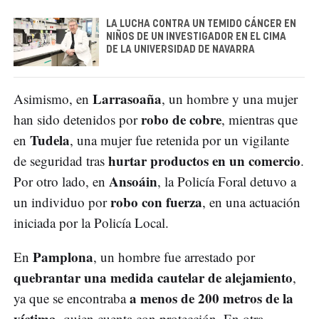
LA LUCHA CONTRA UN TEMIDO CÁNCER EN
NIÑOS DE UN INVESTIGADOR EN EL CIMA
DE LA UNIVERSIDAD DE NAVARRA
Larrasoaña
Asimismo, en
, un hombre y una mujer
robo de cobre
han sido detenidos por
, mientras que
Tudela
en
, una mujer fue retenida por un vigilante
hurtar productos en un comercio
de seguridad tras
.
Ansoáin
Por otro lado, en
, la Policía Foral detuvo a
robo con fuerza
un individuo por
, en una actuación
iniciada por la Policía Local.
Pamplona
En
, un hombre fue arrestado por
quebrantar una medida cautelar de alejamiento
,
a menos de 200 metros de la
ya que se encontraba
víctima
, quien cuenta con protección. En otra