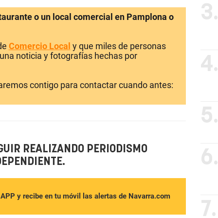
3
staurante o un local comercial en Pamplona o
 de
Comercio Local
y que miles de personas
una noticia y fotografías hechas por
4
laremos contigo para contactar cuando antes:
5
GUIR REALIZANDO PERIODISMO
6
DEPENDIENTE.
sAPP y recibe en tu móvil las alertas de Navarra.com
7.