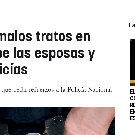
La
malos tratos en
e las esposas y
icías
que pedir refuerzos a la Policía Nacional
E
o.
C
R
E
E