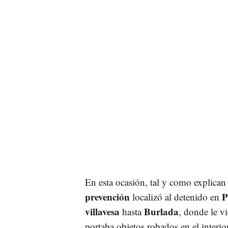
En esta ocasión, tal y como explica
prevención
P
localizó al detenido en
villavesa
Burlada
hasta
, donde le v
portaba objetos robados en el interio