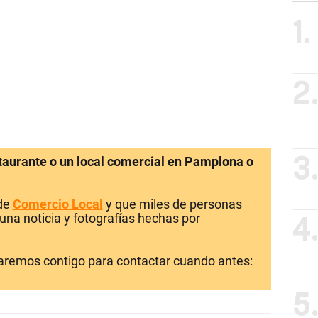
1.
2
staurante o un local comercial en Pamplona o
3
 de
Comercio Local
y que miles de personas
una noticia y fotografías hechas por
4
laremos contigo para contactar cuando antes:
5