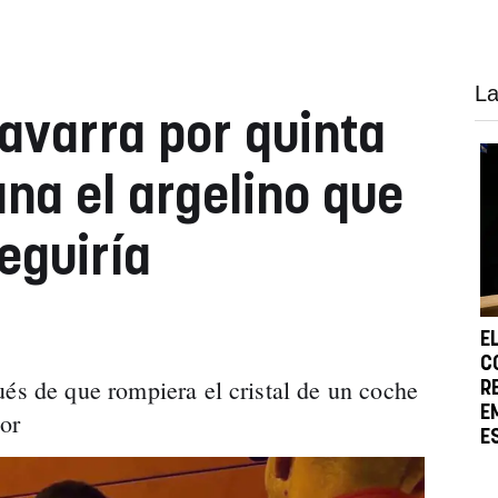
La
avarra por quinta
na el argelino que
eguiría
E
C
ués de que rompiera el cristal de un coche
R
E
ior
E