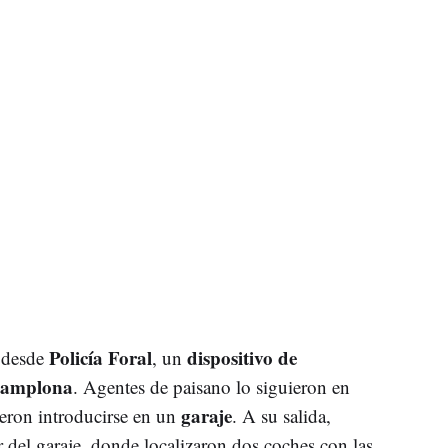
Policía Foral
dispositivo de
n desde
, un
amplona
. Agentes de paisano lo siguieron en
garaje
ieron introducirse en un
. A su salida,
r del garaje, donde localizaron dos coches con las