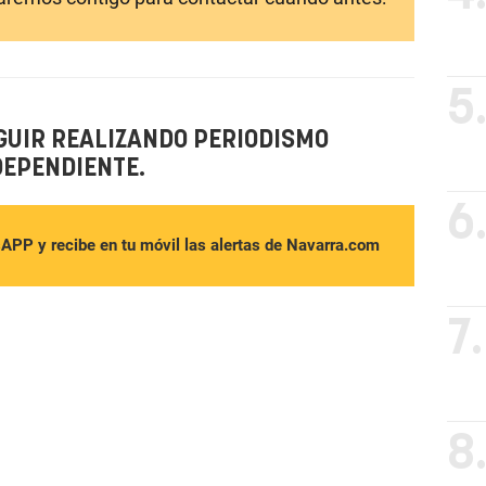
5
GUIR REALIZANDO PERIODISMO
DEPENDIENTE.
6
sAPP y recibe en tu móvil las alertas de Navarra.com
7.
8