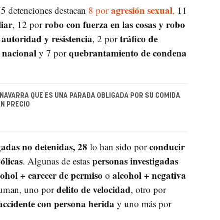
agresión sexual
75 detenciones destacan
8
por
,
11
iar
robo con fuerza en las cosas y robo
, 12 por
 autoridad y resistencia
tráfico de
, 2 por
 nacional
quebrantamiento de condena
y 7 por
 NAVARRA QUE ES UNA PARADA OBLIGADA POR SU COMIDA
N PRECIO
gadas no detenidas, 28
conducir
lo han sido por
ólicas
personas investigadas
. Algunas de estas
cohol + carecer de permiso
alcohol + negativa
o
delito de velocidad
 suman, uno por
, otro por
 accidente con persona herida
y uno más por