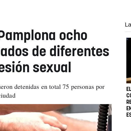
La
 Pamplona ocho
ados de diferentes
resión sexual
eron detenidas en total 75 personas por
E
 ciudad
C
R
E
E