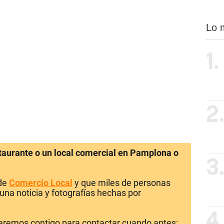
Lo 
1.
2
staurante o un local comercial en Pamplona o
3
 de
Comercio Local
y que miles de personas
una noticia y fotografías hechas por
4
laremos contigo para contactar cuando antes: