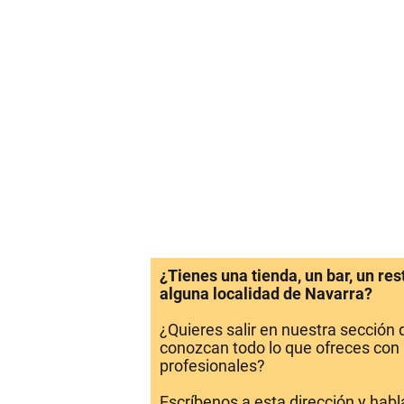
¿Tienes una tienda, un bar, un re
alguna localidad de Navarra?
¿Quieres salir en nuestra sección
conozcan todo lo que ofreces con 
profesionales?
Escríbenos a esta dirección y hab