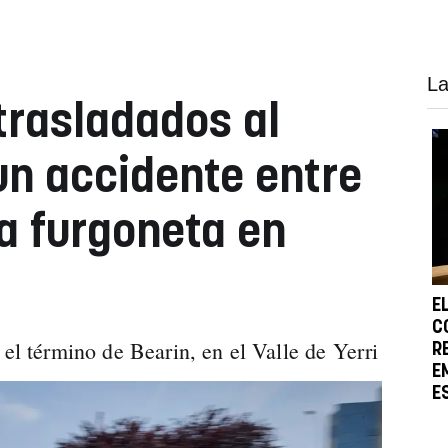
La
rasladados al
un accidente entre
a furgoneta en
E
C
 el término de Bearin, en el Valle de Yerri
R
E
E