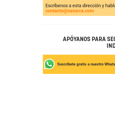
Escríbenos a esta dirección y hab
contacto@navarra.com
APÓYANOS PARA SE
IN
Suscríbete gratis a nuestro What