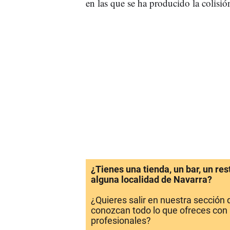
en las que se ha producido la colisió
¿Tienes una tienda, un bar, un re
alguna localidad de Navarra?
¿Quieres salir en nuestra sección
conozcan todo lo que ofreces con 
profesionales?