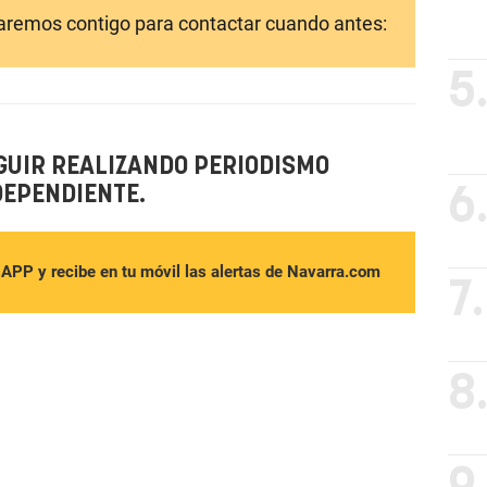
laremos contigo para contactar cuando antes:
5
GUIR REALIZANDO PERIODISMO
DEPENDIENTE.
6
sAPP y recibe en tu móvil las alertas de Navarra.com
7.
8