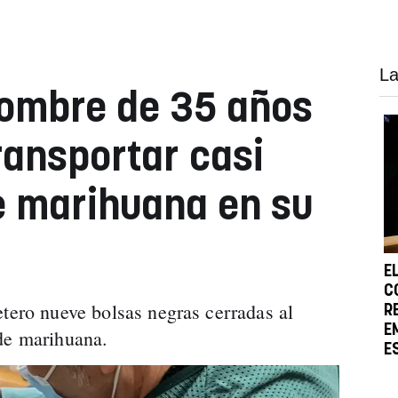
La
hombre de 35 años
ransportar casi
e marihuana en su
E
C
etero nueve bolsas negras cerradas al
R
E
de marihuana.
E