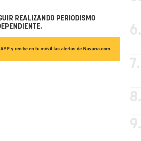
GUIR REALIZANDO PERIODISMO
DEPENDIENTE.
6
sAPP y recibe en tu móvil las alertas de Navarra.com
7.
8
9