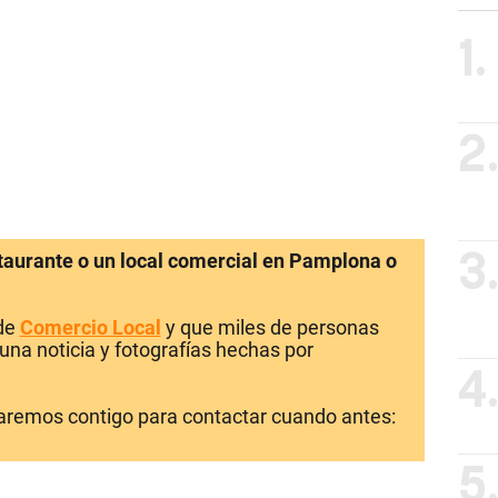
1.
2
staurante o un local comercial en Pamplona o
3
 de
Comercio Local
y que miles de personas
una noticia y fotografías hechas por
4
laremos contigo para contactar cuando antes:
5