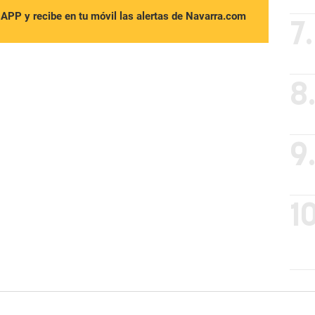
sAPP y recibe en tu móvil las alertas de Navarra.com
7.
8
9
10