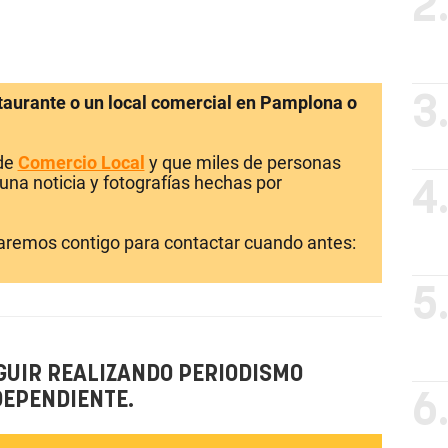
2
staurante o un local comercial en Pamplona o
3
 de
Comercio Local
y que miles de personas
una noticia y fotografías hechas por
4
laremos contigo para contactar cuando antes:
5
GUIR REALIZANDO PERIODISMO
DEPENDIENTE.
6