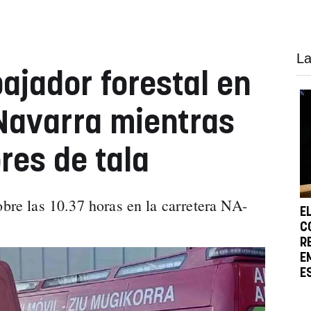
La
ajador forestal en
Navarra mientras
res de tala
obre las 10.37 horas en la carretera NA-
E
C
R
E
E