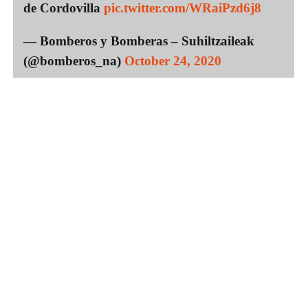
de Cordovilla
pic.twitter.com/WRaiPzd6j8
— Bomberos y Bomberas – Suhiltzaileak
(@bomberos_na)
October 24, 2020