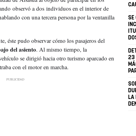
CA
uando observó a dos individuos en el interior de
hablando con una tercera persona por la ventanilla
SE
INC
IT
DO
nte, éste pudo observar cómo los pasajeros del
ajo del asiento
. Al mismo tiempo, la
DE
vehículo se dirigió hacia otro turismo aparcado en
23
MÁ
ntraba con el motor en marcha.
PA
SO
DU
LA
DE