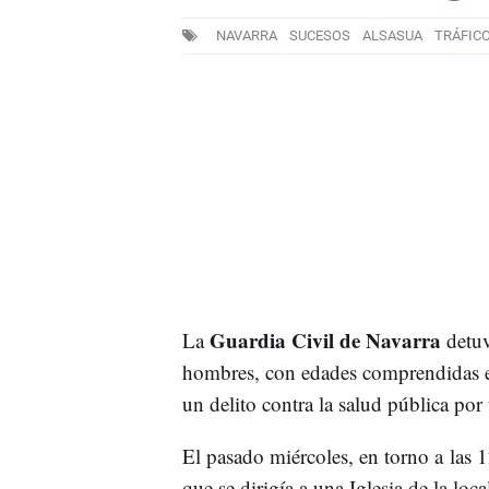
NAVARRA
SUCESOS
ALSASUA
TRÁFIC
Guardia Civil de Navarra
La
detuv
hombres, con edades comprendidas en
un delito contra la salud pública por 
El pasado miércoles, en torno a las 
que se dirigía a una Iglesia de la loc