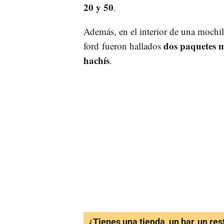
20 y 50
.
Además, en el interior de una mochil
dos paquetes 
ford fueron hallados
hachís
.
¿Tienes una tienda, un bar, un re