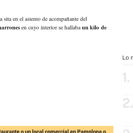
a sita en el asiento de acompañante del
marrones
un kilo de
en cuyo interior se hallaba
Lo 
1.
2
staurante o un local comercial en Pamplona o