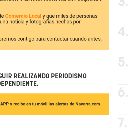
3
 de
Comercio Local
y que miles de personas
una noticia y fotografías hechas por
4
laremos contigo para contactar cuando antes:
5
GUIR REALIZANDO PERIODISMO
DEPENDIENTE.
6
sAPP y recibe en tu móvil las alertas de Navarra.com
7.