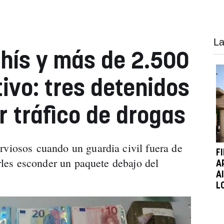
La
chís y más de 2.500
ivo: tres detenidos
r tráfico de drogas
rviosos cuando un guardia civil fuera de
F
verles esconder un paquete debajo del
A
A
L