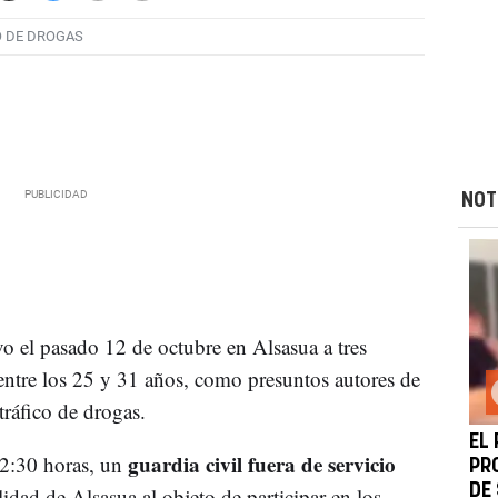
O DE DROGAS
NOT
o el pasado 12 de octubre en Alsasua a tres
tre los 25 y 31 años, como presuntos autores de
tráfico de drogas.
EL
guardia civil fuera de servicio
12:30 horas, un
PR
DE
alidad de Alsasua al objeto de participar en los