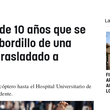
La
 de 10 años que se
bordillo de una
trasladado a
F
A
cóptero hasta el Hospital Universitario de
A
L
dente.