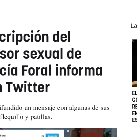
La
cripción del
sor sexual de
icía Foral informa
n Twitter
E
C
ifundido un mensaje con algunas de sus
R
E
flequillo y patillas.
E