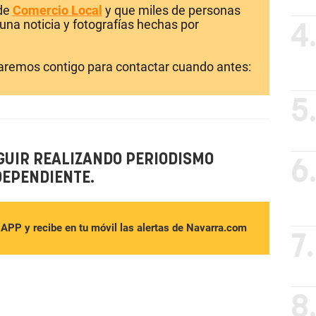
 de
Comercio Local
y que miles de personas
una noticia y fotografías hechas por
4
laremos contigo para contactar cuando antes:
5
GUIR REALIZANDO PERIODISMO
6
DEPENDIENTE.
sAPP y recibe en tu móvil las alertas de Navarra.com
7.
8