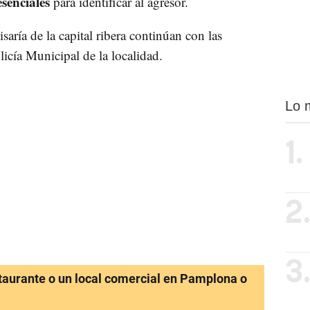
esenciales
para identificar al agresor.
saría de la capital ribera continúan con las
icía Municipal de la localidad.
Lo 
1.
2
3
staurante o un local comercial en Pamplona o