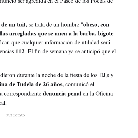
nunció ser agredida en el Paseo de los Poetas de
 de un tuit,
obeso, con
se trata de un hombre "
llas arregladas que se unen a la barba, bigote
ifican que cualquier información de utilidad será
112
gencias
. El fin de semana ya se anticipó que el
ieron durante la noche de la fiesta de los DJ,s y
ina de Tudela de 26 años,
comunicó el
denuncia penal
 la correspondiente
en la Oficina
al.