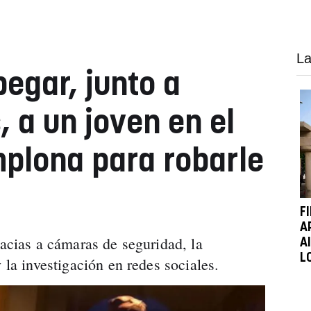
La
egar, junto a
 a un joven en el
plona para robarle
F
A
racias a cámaras de seguridad, la
A
L
 la investigación en redes sociales.