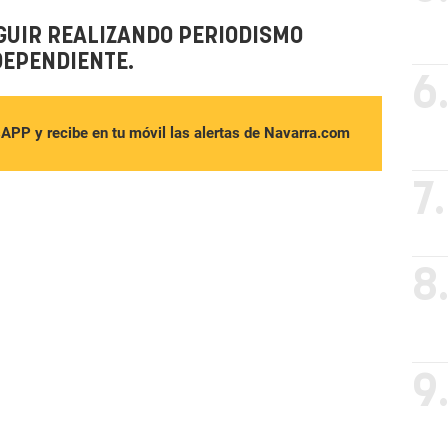
GUIR REALIZANDO PERIODISMO
DEPENDIENTE.
6
sAPP y recibe en tu móvil las alertas de Navarra.com
7.
8
9