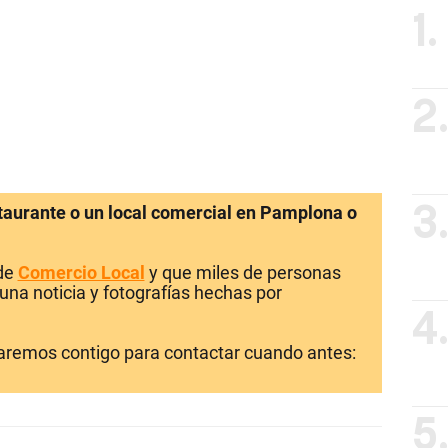
1.
2
staurante o un local comercial en Pamplona o
3
 de
Comercio Local
y que miles de personas
una noticia y fotografías hechas por
4
laremos contigo para contactar cuando antes:
5