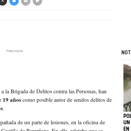
NOT
s a la Brigada de Delitos contra las Personas, han
e 19 años
como posible autor de sendos delitos de
os
.
PO
añada de un parte de lesiones, en la oficina de
UN
EN
 Castillo de Pamplona. En ella, relataba que se