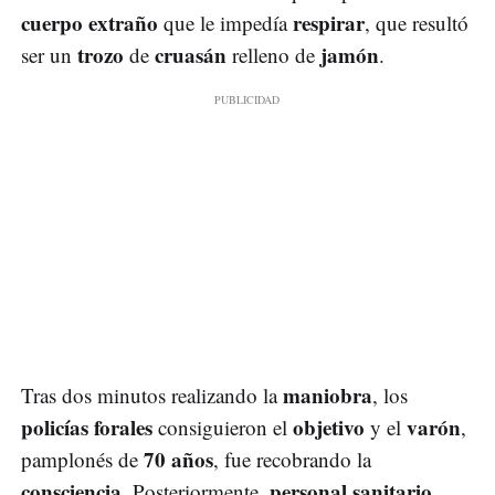
cuerpo extraño
respirar
que le impedía
, que resultó
trozo
cruasán
jamón
ser un
de
relleno de
.
maniobra
Tras dos minutos realizando la
, los
policías forales
objetivo
varón
consiguieron el
y el
,
70 años
pamplonés de
, fue recobrando la
consciencia
personal sanitario
. Posteriormente,