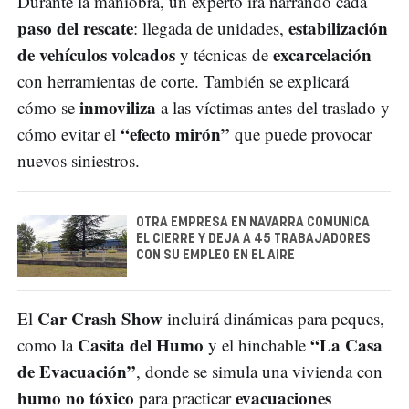
Durante la maniobra, un experto irá narrando cada
paso del rescate
estabilización
: llegada de unidades,
de vehículos volcados
excarcelación
y técnicas de
con herramientas de corte. También se explicará
inmoviliza
cómo se
a las víctimas antes del traslado y
“efecto mirón”
cómo evitar el
que puede provocar
nuevos siniestros.
OTRA EMPRESA EN NAVARRA COMUNICA
EL CIERRE Y DEJA A 45 TRABAJADORES
CON SU EMPLEO EN EL AIRE
Car Crash Show
El
incluirá dinámicas para peques,
Casita del Humo
“La Casa
como la
y el hinchable
de Evacuación”
, donde se simula una vivienda con
humo no tóxico
evacuaciones
para practicar