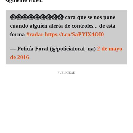
😱😱😱😱😱😱😱😱😱 cara que se nos pone
cuando alguien alerta de controles... de esta
forma
#radar
https://t.co/SaPYlX4OI0
— Policía Foral (@policiaforal_na)
2 de mayo
de 2016