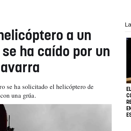
La
helicóptero a un
 se ha caído por un
Navarra
ro se ha solicitado el helicóptero de
E
 con una grúa.
C
R
E
E