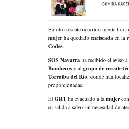
COMIDA CASER
En otro rescate ocurrido media hora
mujer
enriscada
r
ha quedado
en la
Codés
.
SOS Navarra
ha recibido el aviso a
Bomberos
grupo de rescate t
y al
Torralba del Río
, donde han locali
proporcionadas.
GRT
mujer
El
ha evacuado a la
con
su salida a salvo sin necesidad de at