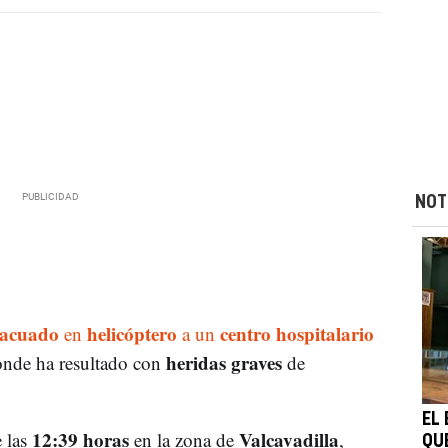
NOT
vacuado
helicóptero
centro hospitalario
en
a un
heridas graves
onde ha resultado con
de
EL
12:39 horas
Valcavadilla
e las
en la zona de
,
QU