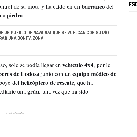
barranco
ES
ontrol de su moto y ha caído en un
del
piedra
una
.
DE UN PUEBLO DE NAVARRA QUE SE VUELCAN CON SU RÍO
RAR UNA BONITA ZONA
vehículo 4x4
eso, solo se podía llegar en
, por lo
eros de Lodosa
equipo médico de
junto con un
helicóptero de rescate
apoyo del
, que ha
grúa
ediante una
, una vez que ha sido