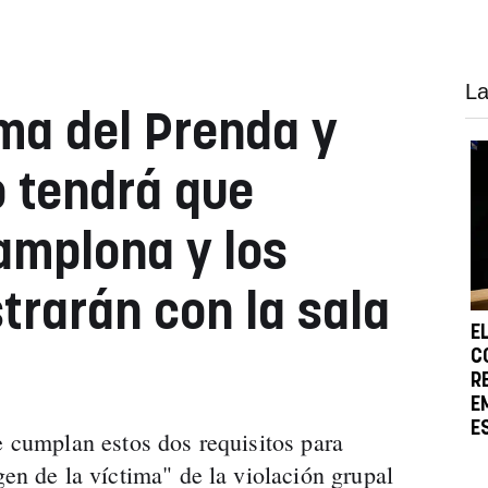
La
ima del Prenda y
 tendrá que
amplona y los
trarán con la sala
E
C
R
E
E
e cumplan estos dos requisitos para
gen de la víctima" de la violación grupal