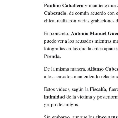
Paulino Caballero
A
y mantiene que
Cabezuelo
, de común acuerdo con el
chica, realizaron varias grabaciones 
Antonio Manuel Guer
En concreto,
puede ver a los acusados mientras ma
fotografías en las que la chica apare
Prenda
.
Alfonso Cabez
De la misma manera,
a los acusados manteniendo relacion
Fiscalía
Estos vídeos, según la
, fue
intimidad
de la víctima y posteriorm
grupo de amigos.
cinco acu
Sin embargo, aunque los