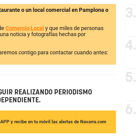
staurante o un local comercial en Pamplona o
3
 de
Comercio Local
y que miles de personas
una noticia y fotografías hechas por
4
laremos contigo para contactar cuando antes:
5
GUIR REALIZANDO PERIODISMO
DEPENDIENTE.
6
sAPP y recibe en tu móvil las alertas de Navarra.com