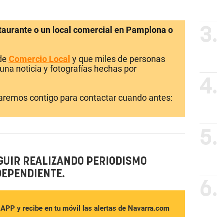
staurante o un local comercial en Pamplona o
3
 de
Comercio Local
y que miles de personas
una noticia y fotografías hechas por
4
laremos contigo para contactar cuando antes:
5
GUIR REALIZANDO PERIODISMO
DEPENDIENTE.
6
sAPP y recibe en tu móvil las alertas de Navarra.com