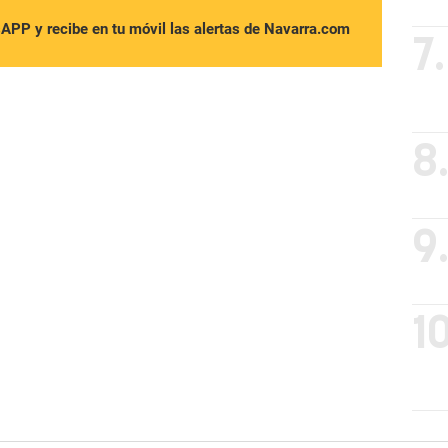
sAPP y recibe en tu móvil las alertas de Navarra.com
7.
8
9
10