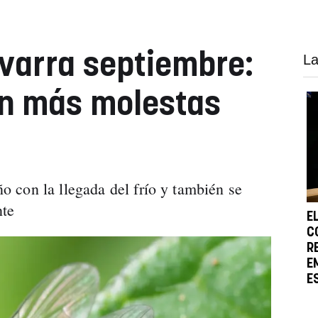
varra septiembre:
La
án más molestas
 con la llegada del frío y también se
nte
E
C
R
E
E