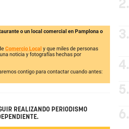
2
staurante o un local comercial en Pamplona o
3
 de
Comercio Local
y que miles de personas
una noticia y fotografías hechas por
4
laremos contigo para contactar cuando antes:
5
GUIR REALIZANDO PERIODISMO
6
DEPENDIENTE.