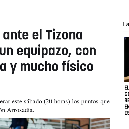
La
 ante el Tizona
 un equipazo, con
a y mucho físico
E
C
erar este sábado (20 horas) los puntos que
R
E
lón Arrosadía.
E