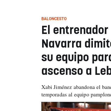
BALONCESTO
El entrenador
Navarra dimite
su equipo para
ascenso a Leb
Xabi Jiménez abandona el banqu
temporadas al equipo pamploné