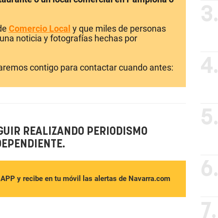
3
 de
Comercio Local
y que miles de personas
una noticia y fotografías hechas por
4
laremos contigo para contactar cuando antes:
5
GUIR REALIZANDO PERIODISMO
DEPENDIENTE.
6
sAPP y recibe en tu móvil las alertas de Navarra.com
7.