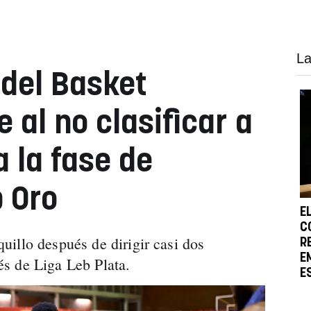
La
 del Basket
 al no clasificar a
 la fase de
 Oro
E
C
illo después de dirigir casi dos
R
E
s de Liga Leb Plata.
E