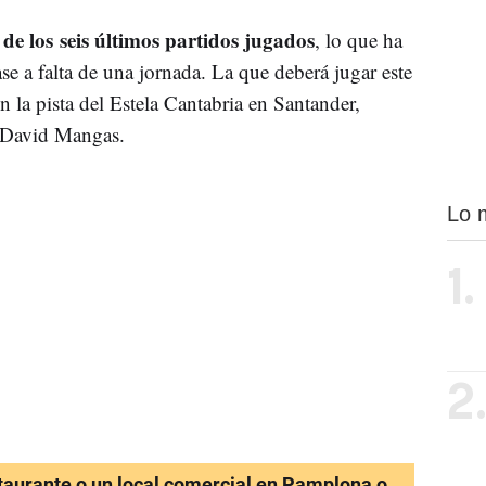
de los seis últimos partidos jugados
, lo que ha
se a falta de una jornada. La que deberá jugar este
n la pista del Estela Cantabria en Santander,
a David Mangas.
Lo 
1.
2
staurante o un local comercial en Pamplona o