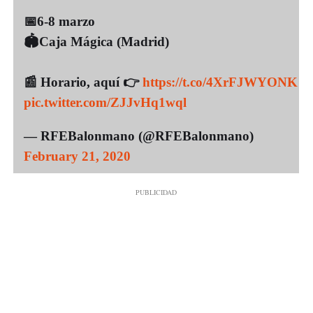
📅6-8 marzo
🏟️Caja Mágica (Madrid)
📰 Horario, aquí 👉
https://t.co/4XrFJWYONK
pic.twitter.com/ZJJvHq1wql
— RFEBalonmano (@RFEBalonmano)
February 21, 2020