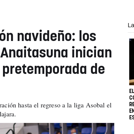
La
rón navideño: los
 Anaitasuna inician
a pretemporada de
E
C
ación hasta el regreso a la liga Asobal el
R
E
ajara.
E