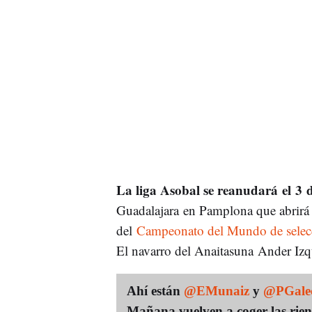
La liga Asobal se reanudará el 3 d
Guadalajara en Pamplona que abrirá l
del
Campeonato del Mundo de selecc
El navarro del Anaitasuna Ander Izqu
Ahí están
@EMunaiz
y
@PGale
Mañana vuelven a coger las rie