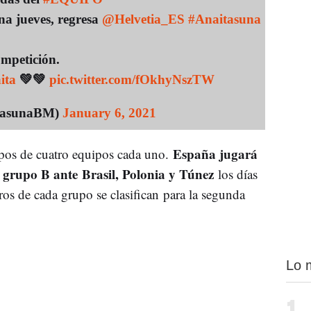
na jueves, regresa
@Helvetia_ES
#Anaitasuna
ompetición.
ita
💚💚
pic.twitter.com/fOkhyNszTW
itasunaBM)
January 6, 2021
España jugará
pos de cuatro equipos cada uno.
l grupo B ante Brasil, Polonia y Túnez
los días
ros de cada grupo se clasifican para la segunda
Lo 