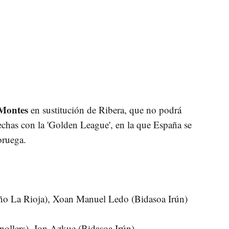
 Montes
en sustitución de Ribera, que no podrá
fechas con la 'Golden League', en la que España se
oruega.
o La Rioja), Xoan Manuel Ledo (Bidasoa Irún)
anollers), Jon Azkue (Bidasoa Irún)