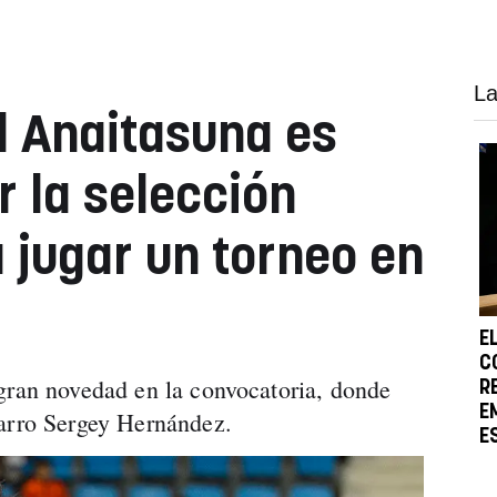
La
l Anaitasuna es
 la selección
 jugar un torneo en
E
C
gran novedad en la convocatoria, donde
R
E
varro Sergey Hernández.
E