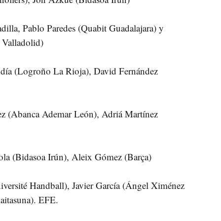
adilla, Pablo Paredes (Quabit Guadalajara) y
 Valladolid)
ndía (Logroño La Rioja), David Fernández
ez (Abanca Ademar León), Adriá Martínez
la (Bidasoa Irún), Aleix Gómez (Barça)
iversité Handball), Javier García (Ángel Ximénez
aitasuna). EFE.