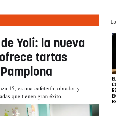
La
 de Yoli: la nueva
ofrece tartas
 Pamplona
E
C
za 15, es una cafetería, obrador y
R
zadas que tienen gran éxito.
E
E