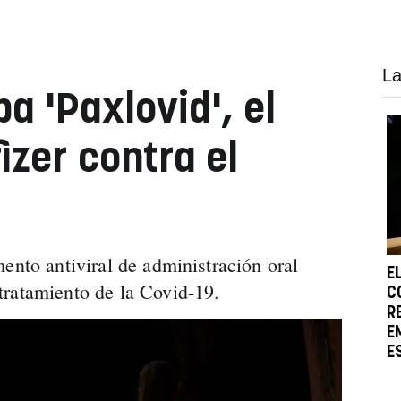
La
a 'Paxlovid', el
fizer contra el
ento antiviral de administración oral
E
tratamiento de la Covid-19.
C
R
E
E