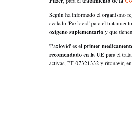
Pfizer
tratamiento de la
Co
, para el
Según ha informado el organismo re
avalado 'Paxlovid' para el tratamien
oxígeno suplementario
y que tiene
primer medicamento 
'Paxlovid' es el
recomendado en la UE
para el tra
activas, PF-07321332 y ritonavir, en