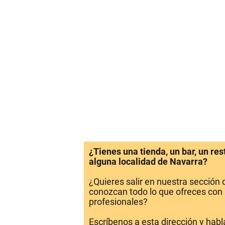
¿Tienes una tienda, un bar, un re
alguna localidad de Navarra?
¿Quieres salir en nuestra sección
conozcan todo lo que ofreces con 
profesionales?
Escríbenos a esta dirección y hab