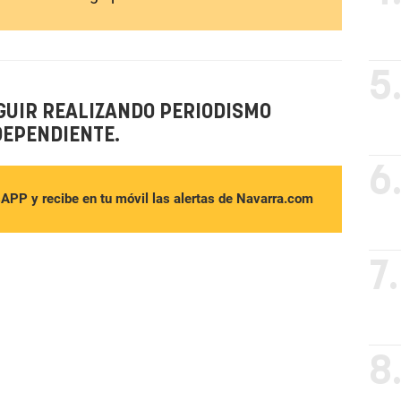
5
GUIR REALIZANDO PERIODISMO
DEPENDIENTE.
6
sAPP y recibe en tu móvil las alertas de Navarra.com
7.
8