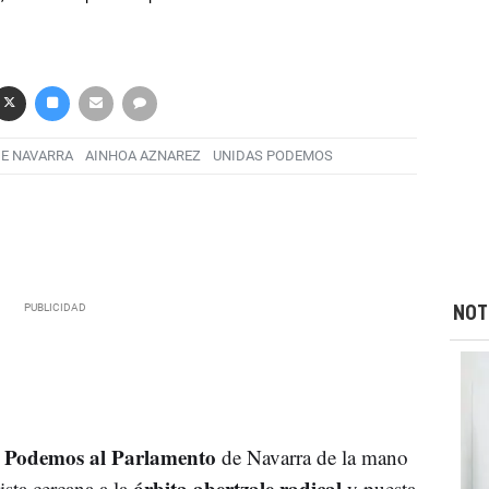
E NAVARRA
AINHOA AZNAREZ
UNIDAS PODEMOS
NOT
con Podemos al Parlamento
de Navarra de la mano
órbita abertzale radical
sta cercana a la
y puesta