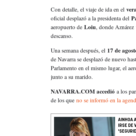
ver
Con detalle, el viaje de ida en el
P
oficial desplazó a la presidenta del
Loiu
aeropuerto de
, donde Aznárez t
descanso.
17 de agost
Una semana después, el
de Navarra se desplazó de nuevo has
Parlamento en el mismo lugar, el ae
junto a su marido.
NAVARRA.COM accedió
a los par
de los que
n
o se informó en la agend
AINHOA 
IRSE DE
'SEGURI