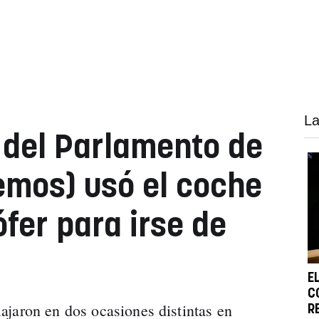
La
 del Parlamento de
mos) usó el coche
ófer para irse de
E
C
jaron en dos ocasiones distintas en
R