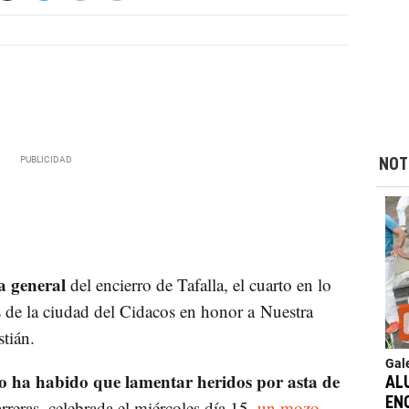
NOT
ca general
del encierro de Tafalla, el cuarto en lo
es de la ciudad del Cidacos en honor a Nuestra
tián.
Gal
 ha habido que lamentar heridos por asta de
AL
EN
arreras, celebrada el miércoles día 15,
un mozo