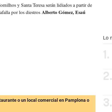
ornilhos y Santa Teresa serán lidiados a partir de
Alberto Gómez, Esaú
afalla por los diestros
Lo 
1.
2
staurante o un local comercial en Pamplona o
3