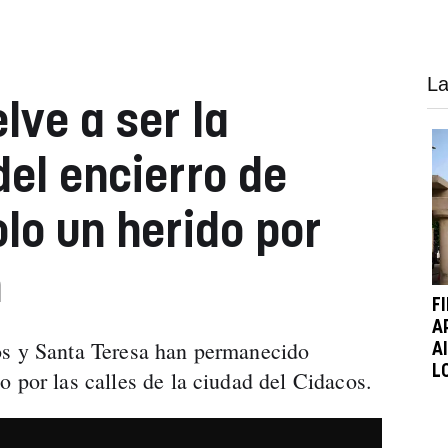
La
lve a ser la
del encierro de
olo un herido por
n
F
A
os y Santa Teresa han permanecido
A
L
 por las calles de la ciudad del Cidacos.