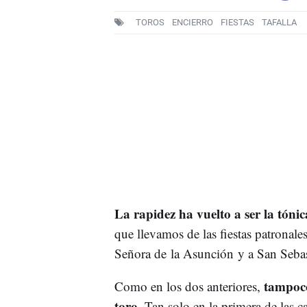
TOROS
ENCIERRO
FIESTAS
TAFALLA
La rapidez ha vuelto a ser la tóni
que llevamos de las fiestas patronal
Señora de la Asunción y a San Sebas
tampoco
Como en los dos anteriores,
toro
. Tan solo en la primera de las c