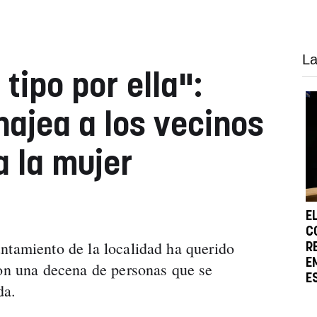
La
 tipo por ella":
ajea a los vecinos
a la mujer
E
C
ntamiento de la localidad ha querido
R
E
ron una decena de personas que se
E
da.